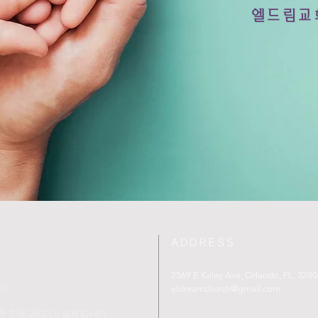
​엘드림교
ADDRESS
2569 E Kaley Ave, Orlando, FL 3280
K)
eldreamchurch@gmail.com
 장로교(고신) 교회입니다.