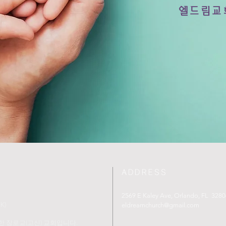
​엘드림교
ADDRESS
2569 E Kaley Ave, Orlando, FL 3280
K)
eldreamchurch@gmail.com
 장로교(고신) 교회입니다.