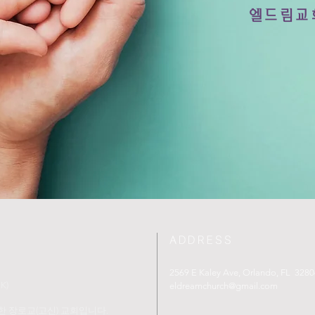
​엘드림교
ADDRESS
2569 E Kaley Ave, Orlando, FL 3280
K)
eldreamchurch@gmail.com
 장로교(고신) 교회입니다.