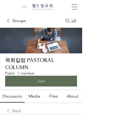
엘드림교회
ELDREAM CHURCH
Groups
목회칼럼 PASTORAL
COLUMN
Public
·
1 member
Join
Discussion
Media
Files
About
Back