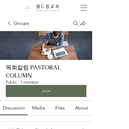
엘드림교회
ELDREAM CHURCH
Groups
목회칼럼 PASTORAL
COLUMN
Public
·
1 member
Join
Discussion
Media
Files
About