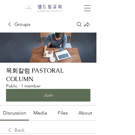
엘드림교회
ELDREAM CHURCH
Groups
목회칼럼 PASTORAL
COLUMN
Public
·
1 member
Join
Discussion
Media
Files
About
Back