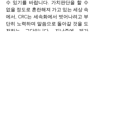
수 있기를 바랍니다. 가치판단을 할 수 
없을 정도로 혼란해져 가고 있는 세상 속
에서, CRC는 세속화에서 벗어나려고 부
단히 노력하며 말씀으로 돌아갈 것을 도
전하는 교단입니다. 지난주에 제가 
Bradenton CRC 교회에서 열린 노회에 
참관했고, 이번주는 Grand Rapids에 있
는 Calvin 신학교에 교회 교단 허입을 위
한 편목 마지막 수업을 들으러 갑니다. 
아직 몇가지 행정적인 진행과정이 더 남
아 있는데, 우리가 지금 어디로 가고 있
는지를 확인하시고, 함께 기도해 주시기 
바랍니다. 감사합니다.
2022년 10월16일 주일, 백성지 목사 올
림.
0
0
31