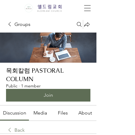
엘드림교회
ELDREAM CHURCH
Groups
목회칼럼 PASTORAL
COLUMN
Public
·
1 member
Join
Discussion
Media
Files
About
Back