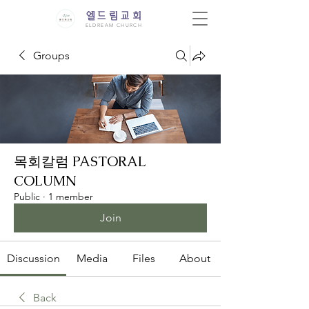
엘드림교회
ELDREAM CHURCH
Groups
목회칼럼 PASTORAL
COLUMN
Public
·
1 member
Join
Discussion
Media
Files
About
Back