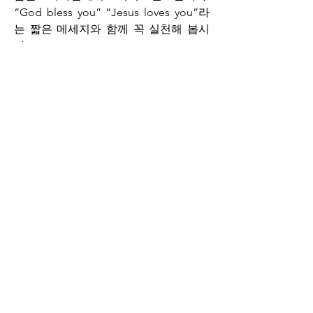
“God bless you” “Jesus loves you”라
는 짧은 메세지와 함께 꼭 실천해 봅시
다.
이제 고난주간이 다가오고 있습니다. 
다
니엘 금식의 정신과 방법을 잘 이해하고 
적용하셔서  나를 위해서 죽으시고 부활
하신 예수님의 고난에 동참하여 거룩을 
실천하는 우리가 됩시다.
주님은 여러분을 사랑하십니다. 
할렐루
야!!!
2024
년 3월10일 엘드림교회 백성지 목사 
올림.
0
0
11
Rédigez un commentaire...