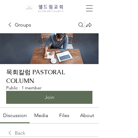
엘드림교회
ELDREAM CHURCH
Groups
목회칼럼 PASTORAL
COLUMN
Public
·
1 member
Join
Discussion
Media
Files
About
Back