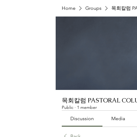
Home
Groups
목회칼럼 PA
목회칼럼 PASTORAL COL
Public
·
1 member
Discussion
Media
Back