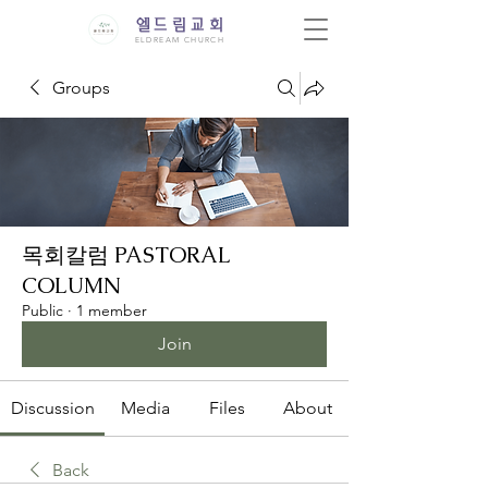
엘드림교회
ELDREAM CHURCH
Groups
목회칼럼 PASTORAL
COLUMN
Public
·
1 member
Join
Discussion
Media
Files
About
Back