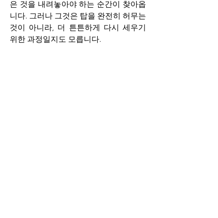
은 것을 내려놓아야 하는 순간이 찾아옵
니다. 그러나 그것은 탑을 완전히 허무는 
것이 아니라, 더 튼튼하게 다시 세우기 
위한 과정일지도 모릅니다.
혹, 올해를 시작하면서 우리 삶에 열매가 
없다고 느껴지는 부분이 있다면, 하나님 
앞에서 과감한 가지치기를 해야 할지도 
모릅니다. 그 순간에는 머뭇거리지 말고 
단번에 내려놓아야 할 것입니다. 그래야
만 다음 계절에 새로운 열매를 풍성하게 
맺을 수 있기 때문입니다. 농부의 마음에 
비유한 하나님이 마음을 잘 이해하여서 
생명력 넘치는 봄을 맞이하는 엘드림교
회가 되기를 소망합니다.
March 15, Pastor’s Table, 백성지 목사
0
0
3