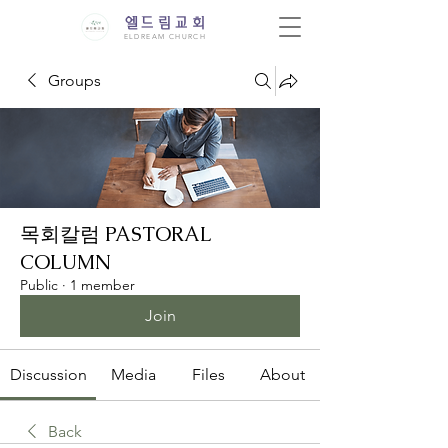
엘드림교회
ELDREAM CHURCH
Groups
목회칼럼 PASTORAL
COLUMN
Public
·
1 member
Join
Discussion
Media
Files
About
Back