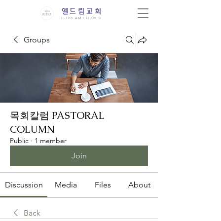
엘드림교회
ELDREAM CHURCH
Groups
목회칼럼 PASTORAL
COLUMN
Public
·
1 member
Join
Discussion
Media
Files
About
Back