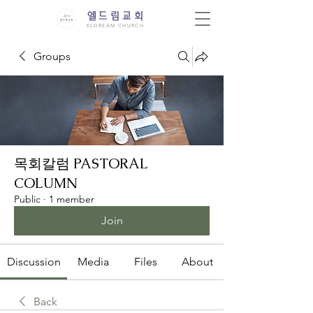
엘드림교회
ELDREAM CHURCH
Groups
목회칼럼 PASTORAL
COLUMN
Public
·
1 member
Join
Discussion
Media
Files
About
Back