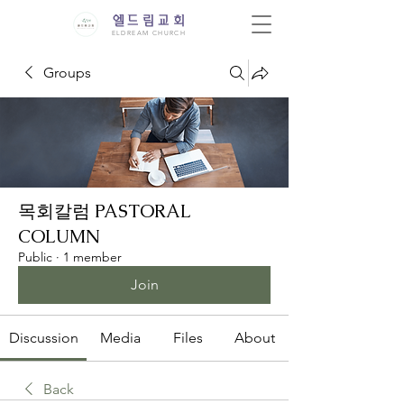
엘드림교회
ELDREAM CHURCH
Groups
목회칼럼 PASTORAL
COLUMN
Public
·
1 member
Join
Discussion
Media
Files
About
Back