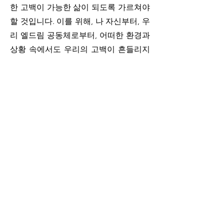
한 고백이 가능한 삶이 되도록 가르쳐야 
할 것입니다. 이를 위해, 나 자신부터, 우
리 엘드림 공동체로부터, 어떠한 환경과 
상황 속에서도 우리의 고백이 흔들리지 
않도록, 새벽을 깨워 기도하고, 규칙적으
로 말씀을 읽고, 영으로 하나님을 찬양할 
수 있기를 바랍니다. 하루 종일 바쁜 일
과 속에서도 늘 주님을 기억하고, 찬양하
는 마음의 고백과 때에 맞는 기도를 주님
께 올려 드리는 우리 모두가 됩시다. 하
나님께서 우리의 삶을 세밀하게 인도해 
주십니다. 
2022년 9월4일 주일, 백성지 목사 올림.
.
0
0
16