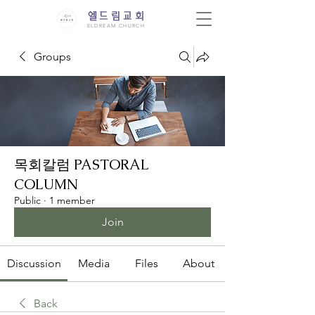
엘드림교회
ELDREAM CHURCH
Groups
목회칼럼 PASTORAL
COLUMN
Public
·
1 member
Join
Discussion
Media
Files
About
Back