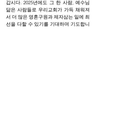
갑시다. 2025년에도 그 한 사람, 예수님 
닮은 사람들로 우리교회가 가득 채워져
서 더 많은 영혼구원과 제자삼는 일에 최
선을 다할 수 있기를 기대하며 기도합니
다.
매일 새벽, 엘드림 가족 한 분 한 분의 이
름을 불러가며 기도할 때마다 제 마음에 
더 큰 사랑이 새겨지는 것만 같습니다. 
2024년 수고하신 모든 성도님들께 사랑
을 전하며, 2025년 새해를 힘차게 맞이 
하시기를 축복합니다. 
Christus Victor!
2024년 12월29일 엘드림교회 백성지 목
사
0
0
10