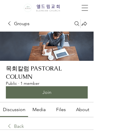
엘드림교회
ELDREAM CHURCH
Groups
목회칼럼 PASTORAL
COLUMN
Public
·
1 member
Join
Discussion
Media
Files
About
Back