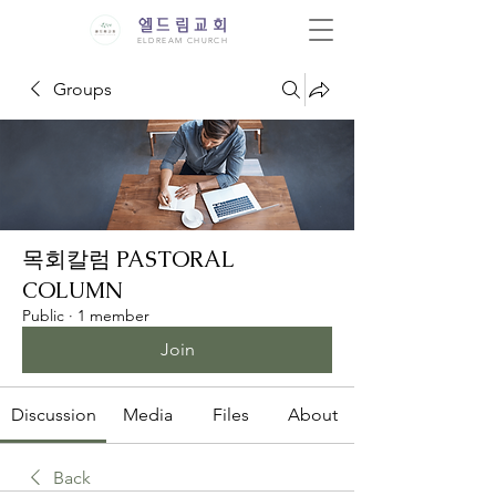
엘드림교회
ELDREAM CHURCH
Groups
목회칼럼 PASTORAL
COLUMN
Public
·
1 member
Join
Discussion
Media
Files
About
Back