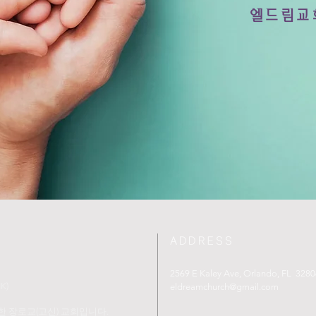
​엘드림교
ADDRESS
2569 E Kaley Ave, Orlando, FL 3280
K)
eldreamchurch@gmail.com
 장로교(고신) 교회입니다.