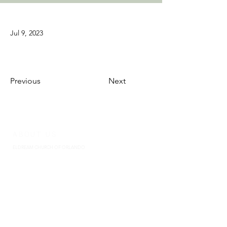
Jul 9, 2023
Previous
Next
ABOUT US
ELDREAM CHURCH OF ORLANDO
​엘드림교회 (담임: 백성지목사 REV. SUNGJI BAIK)
엘드림교회는 미국 플로리다 주 올랜도에 위치한 장로교(고신) 교회입
니다.
행복한 사람들의 행복한 교회, 엘드림 교회로 초대합니다.
El Dream Church is a Presbyterian (Kosin) Church located in Orlando,
Florida, USA. We welcome you to El Dream Church, a happy church of
happy people.
ADDRESS