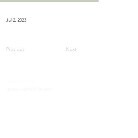
Jul 2, 2023
Previous
Next
ABOUT US
ELDREAM CHURCH OF ORLANDO
​엘드림교회 (담임: 백성지목사 REV. SUNGJI BAIK)
엘드림교회는 미국 플로리다 주 올랜도에 위치한 장로교(고신) 교회입
니다.
행복한 사람들의 행복한 교회, 엘드림 교회로 초대합니다.
El Dream Church is a Presbyterian (Kosin) Church located in Orlando,
Florida, USA. We welcome you to El Dream Church, a happy church of
happy people.
ADDRESS