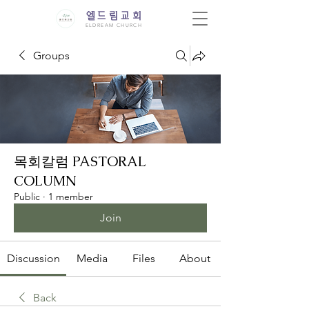
엘드림교회
ELDREAM CHURCH
Groups
목회칼럼 PASTORAL
COLUMN
Public
·
1 member
Join
Discussion
Media
Files
About
Back