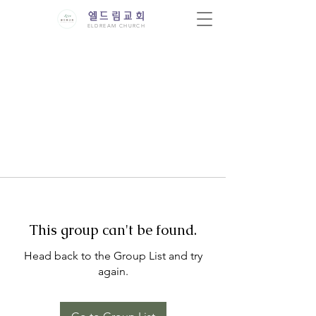
엘드림교회
ELDREAM CHURCH
This group can't be found.
Head back to the Group List and try
again.